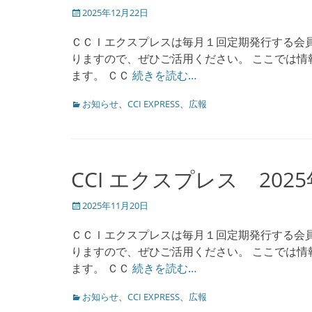
投
2025年12月22日
稿
日
ＣＣＩエクスプレスは毎月１回定期発行する会
りますので、ぜひご活用ください。 ここでは情報
ます。 ＣＣ
続きを読む…
カ
お知らせ
、
CCI EXPRESS
、
広報
テ
ゴ
リ
ー
CCI エクスプレス 202
投
2025年11月20日
稿
日
ＣＣＩエクスプレスは毎月１回定期発行する会
りますので、ぜひご活用ください。 ここでは情報
ます。 ＣＣ
続きを読む…
カ
お知らせ
、
CCI EXPRESS
、
広報
テ