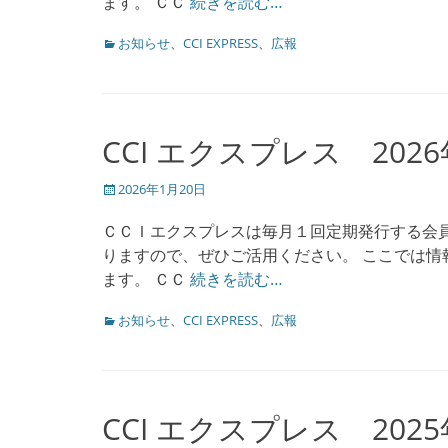
ます。 ＣＣ
続きを読む…
カ
お知らせ
、
CCI EXPRESS
、
広報
テ
ゴ
リ
ー
CCI エクスプレス 202
投
2026年1月20日
稿
日
ＣＣＩエクスプレスは毎月１回定期発行する会
りますので、ぜひご活用ください。 ここでは情報
ます。 ＣＣ
続きを読む…
カ
お知らせ
、
CCI EXPRESS
、
広報
テ
ゴ
リ
ー
CCI エクスプレス 202