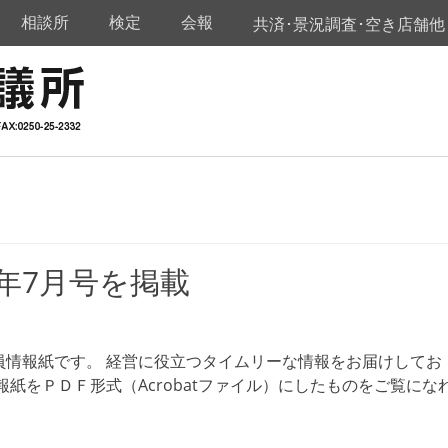
相談所
検定
会報
共済･景況調査･空き店舗他
6年7月号を掲載
員情報紙です。 経営に役立つタイムリーな情報をお届けしてお
紙をＰＤＦ形式（Acrobatファイル）にしたものをご覧にな