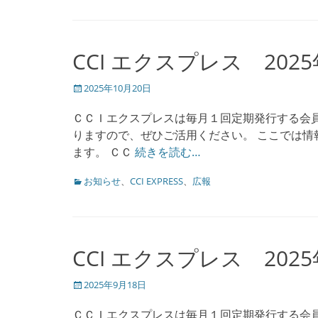
ゴ
リ
ー
CCI エクスプレス 202
投
2025年10月20日
稿
日
ＣＣＩエクスプレスは毎月１回定期発行する会
りますので、ぜひご活用ください。 ここでは情報
ます。 ＣＣ
続きを読む…
カ
お知らせ
、
CCI EXPRESS
、
広報
テ
ゴ
リ
ー
CCI エクスプレス 202
投
2025年9月18日
稿
日
ＣＣＩエクスプレスは毎月１回定期発行する会