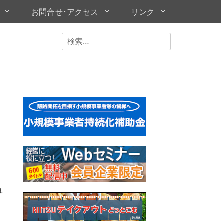
お問合せ･アクセス
リンク
検
索
対
象:
れ