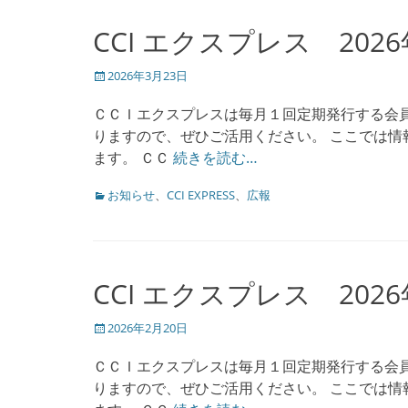
ー
CCI エクスプレス 202
投
2026年3月23日
稿
日
ＣＣＩエクスプレスは毎月１回定期発行する会
りますので、ぜひご活用ください。 ここでは情報
ます。 ＣＣ
続きを読む…
カ
お知らせ
、
CCI EXPRESS
、
広報
テ
ゴ
リ
ー
CCI エクスプレス 202
投
2026年2月20日
稿
日
ＣＣＩエクスプレスは毎月１回定期発行する会
りますので、ぜひご活用ください。 ここでは情報