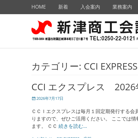
メインメニュー
コ
HOME
新着
入会案内
業務案内
ン
テ
新津商工会議所
The Niitsu Chamber of Commerce and Industry
ン
ツ
へ
ス
キ
ッ
カテゴリー:
CCI EXPRESS
プ
CCI エクスプレス 202
投
2026年7月17日
稿
日
ＣＣＩエクスプレスは毎月１回定期発行する会
りますので、ぜひご活用ください。 ここでは情報
ます。 ＣＣ
続きを読む…