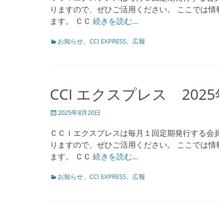
りますので、ぜひご活用ください。 ここでは情報
ます。 ＣＣ
続きを読む…
カ
お知らせ
、
CCI EXPRESS
、
広報
テ
ゴ
リ
ー
CCI エクスプレス 202
投
2025年8月20日
稿
日
ＣＣＩエクスプレスは毎月１回定期発行する会
りますので、ぜひご活用ください。 ここでは情報
ます。 ＣＣ
続きを読む…
カ
お知らせ
、
CCI EXPRESS
、
広報
テ
ゴ
リ
ー