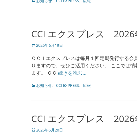
カ
お知らせ
、
CCI EXPRESS
、
広報
テ
ゴ
リ
ー
CCI エクスプレス 202
投
2026年6月19日
稿
日
ＣＣＩエクスプレスは毎月１回定期発行する会
りますので、ぜひご活用ください。 ここでは情報
ます。 ＣＣ
続きを読む…
カ
お知らせ
、
CCI EXPRESS
、
広報
テ
ゴ
リ
ー
CCI エクスプレス 202
投
2026年5月20日
稿