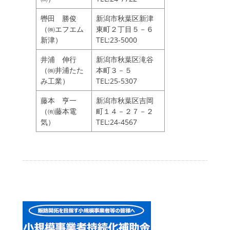
轡田 勝俊
新潟市秋葉区新津
（㈱エフエム
東町２丁目５－６
新津）
TEL:23-5000
井浦 伸行
新潟市秋葉区滝谷
（㈱井浦たた
本町３－５
み工業）
TEL:25-5307
藤本 亨一
新潟市秋葉区吉岡
（㈲藤本電
町１４－２７－２
気）
TEL:24-4567