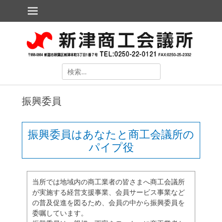
メインメニュー
コ
ン
テ
新津商工会議所
The Niitsu Chamber of Commerce and Industry
ン
ツ
へ
ス
検
キ
索
ッ
対
プ
振興委員
象:
振興委員はあなたと商工会議所の
パイプ役
当所では地域内の商工業者の皆さまへ商工会議所
ollapse
が実施する経営支援事業、会員サービス事業など
hild
の普及促進を図るため、会員の中から振興委員を
enu
委嘱しています。
ollapse
hild