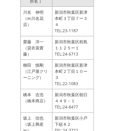
所名 ）
川名 伸明
新潟市秋葉区新津
（㈱川名花
本町３丁目７ー３
店）
４
TEL:23-1187
齋藤 洋一
新潟市秋葉区程島
（貸衣裳齋
１１２５ー１
藤）
TEL:24-6713
柳田 慎剛
新潟市秋葉区新津
（江戸屋クリ
本町２丁目１０ー
ーニング）
３
TEL:22-1083
橋本 吉浩
新潟市秋葉区朝日
（橋本商店）
４４９－１
TEL:24-8477
坂上 信也
新潟市秋葉区小戸
（坂上興産
下組８２
㈱）
TEL:24-7722