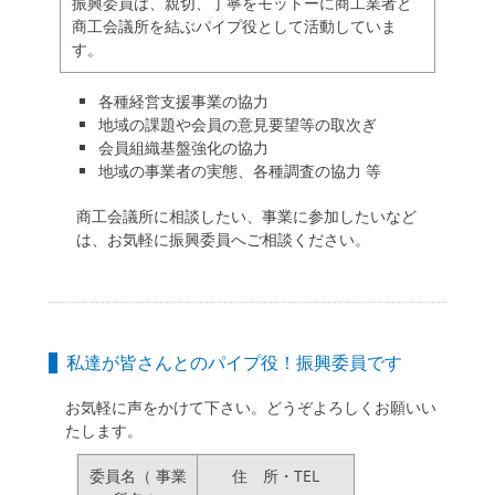
振興委員は、親切、丁寧をモットーに商工業者と
enu
商工会議所を結ぶパイプ役として活動していま
ollapse
す。
hild
enu
各種経営支援事業の協力
地域の課題や会員の意見要望等の取次ぎ
会員組織基盤強化の協力
地域の事業者の実態、各種調査の協力 等
商工会議所に相談したい、事業に参加したいなど
は、お気軽に振興委員へご相談ください。
私達が皆さんとのパイプ役！振興委員です
お気軽に声をかけて下さい。どうぞよろしくお願いい
たします。
委員名（ 事業
住 所・TEL