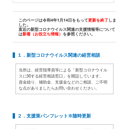
enu
ollapse
hild
enu
このページは令和4年1月14日をもって
更新を終了
しま
した。
直近の新型コロナウイルス関連の支援情報等について
は
新着（お役立ち情報）
を参照ください。
１．新型コロナウイルス関連の経営相談
当所は、経営指導員等による「新型コロナウイル
スに関する経営相談窓口」を開設しています。
資金繰り、補助金、支援金などのご相談、ご不明
な点がありましたらお問い合わせください。
２．支援策パンフレット※随時更新