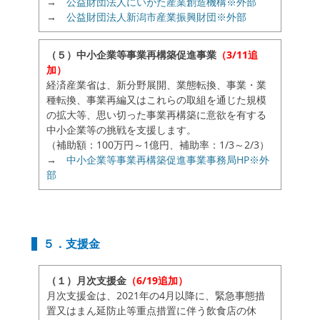
→
公益財団法人にいがた産業創造機構※外部
→
公益財団法人新潟市産業振興財団※外部
（５）中小企業等事業再構築促進事業
（3/11追
加）
経済産業省は、新分野展開、業態転換、事業・業
種転換、事業再編又はこれらの取組を通じた規模
の拡大等、思い切った事業再構築に意欲を有する
中小企業等の挑戦を支援します。
（補助額：100万円～1億円、補助率：1/3～2/3）
→
中小企業等事業再構築促進事業事務局HP※外
部
５．支援金
（１）月次支援金
（6/19追加）
月次支援金は、2021年の4月以降に、緊急事態措
置又はまん延防止等重点措置に伴う飲食店の休