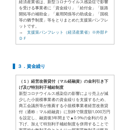
経済産業省は、新型コロナウイルス感染症で影響
を受ける事業者に「資金繰り」「給付金」「販路
開拓等の補助金」「雇用関係等の助成金」「国税
等の猶予制度」等をとりまとめた支援策パンフレ
ットです。
→
支援策パンフレット（経済産業省）※外部Ｐ
ＤＦ
３．資金繰り
（１）経営改善貸付（マル経融資）の金利引き下
げ及び特別利子補給制度
新型コロナウイルス感染症の影響により売上が減
少した小規模事業者の資金繰りを支援するため、
商工会議所等が推薦する小規模事業者経営改善貸
付（通称：マル経融資）に別枠で限度額1,000万円
を設定し、融資後3年間まで▲0.9%の金利の引き
下げ、加えて特別利子補給制度を併用することで
実質的な無利子化とともに一部実質無利子で既存