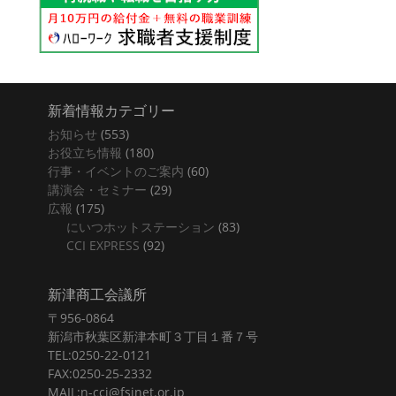
新着情報カテゴリー
お知らせ
(553)
お役立ち情報
(180)
行事・イベントのご案内
(60)
講演会・セミナー
(29)
広報
(175)
にいつホットステーション
(83)
CCI EXPRESS
(92)
新津商工会議所
〒956-0864
新潟市秋葉区新津本町３丁目１番７号
TEL:0250-22-0121
FAX:0250-25-2332
MAIL:n-cci@fsinet.or.jp