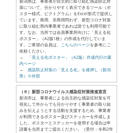
新潟県は、事業者が自主的に取り組む感染防止対
策について、分かりやすく表示できるツール（ポ
スター様式、ピクトグラム）をExcel形式で提供し
ています。商用、非商用問わず、新型コロナ対策
に取り組む県内事業者であれば誰でも利用可能で
す。なお、当所では会員事業所向けに「見える化
ポスター」（A2版1枚）の作成を代行していま
す。ご希望の会員は、
こちらのページ
を参考にご
依頼ください。
→
「見える化ポスター」（A2版）作成代行の案
内ページ
→
感染防止対策の「見える化」を後押し（新潟
県）※外部
（６）新型コロナウイルス感染症対策推進宣言
新潟市は、事業者による自主的な感染症対策を可
視化して外からでも分かりやすく事業者の取り組
みを伝えようとする活動を支援するため、事業者
が利用できるポスター及びステッカーを作成しま
した。ポスターとステッカーを使用する場合は申
請書を当所までご提出ください。（受付：令和2年