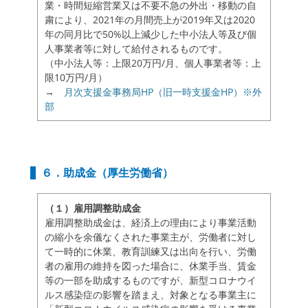
業・時間短縮営業又は不要不急の外出・移動の自
粛により、2021年の月間売上が2019年又は2020
年の同月比で50%以上減少した中小法人等及び個
人事業者等に対して給付されるものです。
（中小法人等：上限20万円/月、個人事業者等：上
限10万円/月）
→
月次支援金事務局HP（旧一時支援金HP）※外
部
６．助成金（厚生労働省）
（１）雇用調整助成金
雇用調整助成金は、経済上の理由により事業活動
の縮小を余儀なくされた事業主が、労働者に対し
て一時的に休業、教育訓練又は出向を行い、労働
者の雇用の維持を図った場合に、休業手当、賃金
等の一部を助成するものですが、新型コロナウイ
ルス感染症の影響を踏まえ、対象となる事業主に