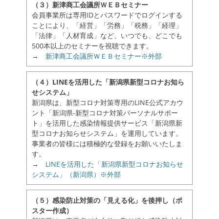
（３）新津商工会議所ＷＥＢセミナー
会員事業所は専用IDとパスワードでログインする
ことにより、「経営」「労務」「税務」「経理」
「法律」「人材育成」など、いつでも、どこでも
500本以上のセミナーを視聴できます。
→
新津商工会議所ＷＥＢセミナー※外部
（４）LINEを活用した「新潟県新型コロナお知ら
せシステム」
新潟県は、新型コロナ対策専用のLINE公式アカウ
ント「新潟県-新型コロナ対策パーソナルサポー
ト」を活用した感染情報提供サービス「新潟県新
型コロナお知らせシステム」を運用しています。
事業者の皆様には積極的な登録をお願いいたしま
す。
→
LINEを活用した「新潟県新型コロナお知らせ
システム」（新潟県）※外部
（５）感染防止対策の「見える化」を後押し（ポ
スター作成）