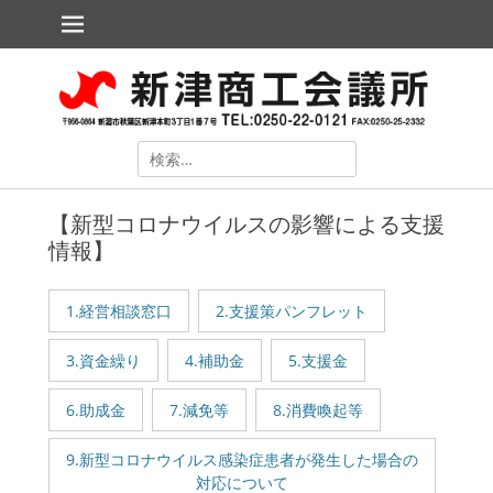
メインメニュー
コ
ン
テ
新津商工会議所
The Niitsu Chamber of Commerce and Industry
ン
ツ
へ
ス
検
キ
索
ッ
対
プ
【新型コロナウイルスの影響による支援
象:
情報】
1.経営相談窓口
2.支援策パンフレット
3.資金繰り
4.補助金
5.支援金
6.助成金
7.減免等
8.消費喚起等
ollapse
hild
enu
9.新型コロナウイルス感染症患者が発生した場合の
ollapse
対応について
hild