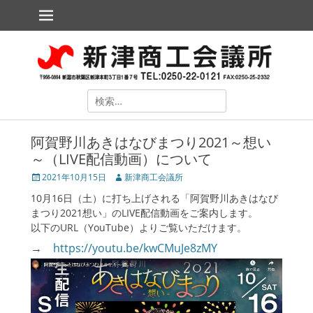
メインメニュー
コ
ン
テ
新津商工会議所
The Niitsu Chamber of Commerce and Industry
ン
ツ
へ
ス
検
キ
索
ッ
対
プ
阿賀野川あきはなびまつり2021～想い
象:
～（LIVE配信動画）について
投
2021年10月15日
投
新津商工会議所
稿
稿
10月16日（土）に打ち上げされる「阿賀野川あきはなび
日
者
まつり2021想い」のLIVE配信動画をご案内します。
以下のURL（YouTube）よりご覧いただけます。
→
https://youtu.be/kwCMuJe8zMY
ollapse
hild
enu
ollapse
hild