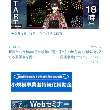
enu
ollapse
hild
enu
カ
お知らせ
、
行事・イベントのご案内
テ
ゴ
投
← 前へ
次へ →
リ
ー
稿
前
新潟市へ令和4年度の政策に関
次
【市】Oh!弁当で地域のお店
の
する要望書を提出
の
応援事業について（11/1～
ナ
記
記
1/31）
ビ
事:
事:
ゲ
ー
シ
ョ
ン