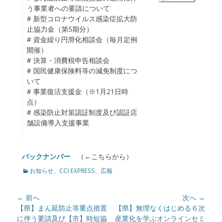
enu
う事業者への要請について
ollapse
# 新型コロナウイルス感染症拡大防
hild
止協力金（第5期分）
enu
# 資金繰り円滑化相談会（毎月定例
開催）
# 決算・消費税申告相談会
# 国民健康保険料等の減免制度につ
いて
# 事業復活支援金（※1月21日時
点）
# 感染防止対策認証制度及び認証店
舗設備導入支援事業
バックナンバー
（←こちらから）
カ
お知らせ
、
CCI EXPRESS
、
広報
テ
ゴ
投
← 前へ
次へ →
リ
ー
稿
前
【県】まん延防止等重点措置
次
【県】無理なくはじめる６次
の
に伴う要請及び【市】時短協
の
産業化を学ぶオンラインセミ
ナ