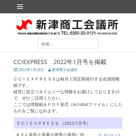
メインメニュー
コ
ン
テ
新津商工会議所
The Niitsu Chamber of Commerce and Industry
ン
ツ
へ
ス
検
キ
索
ッ
対
プ
CCIEXPRESS 2022年1月号を掲載
象:
投
2022年1月24日
投
新津商工会議所
稿
稿
ＣＣＩＥＸＰＲＥＳＳは毎月１回定期発行する会員情報
日
者
紙です。
経営に役立つタイムリーな情報をお届けしておりますの
で、ぜひご活用ください。
ここでは情報紙をＰＤＦ形式（Acrobatファイル）にした
ものをご覧になれます。
ollapse
hild
ＣＣＩＥＸＰＲＥＳＳ （2022/1月号）
enu
ollapse
# まん延防止等重点措置の適用に伴
hild