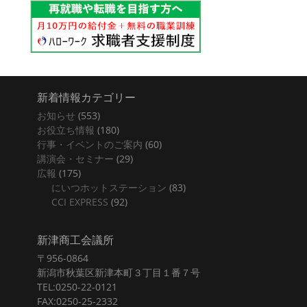
新着情報カテゴリー
お知らせ
(553)
お役立ち情報
(180)
行事・イベントのご案内
(60)
講演会・セミナー
(29)
広報
(175)
にいつホットステーション
(83)
CCI EXPRESS
(92)
新津商工会議所
〒956-0864
新潟市秋葉区新津本町３丁目１番７号
TEL:0250-22-0121
FAX:0250-25-2332