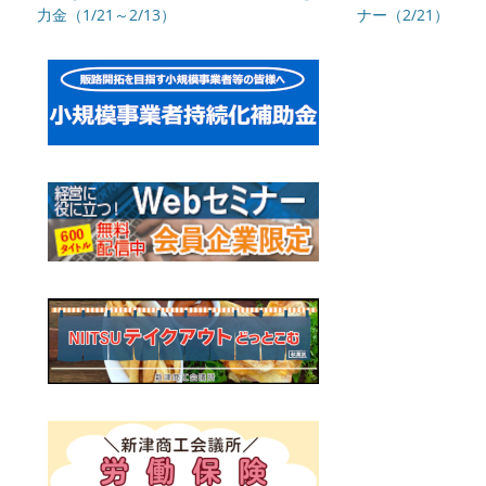
記
力金（1/21～2/13）
記
ナー（2/21）
ビ
事:
事:
ゲ
ー
シ
ョ
ン