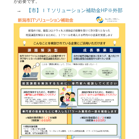
が必要です。
enu
→
【市】ＩＴソリューション補助金HP※外部
ollapse
hild
enu