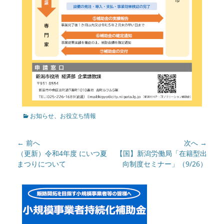
カ
お知らせ
、
お役立ち情報
テ
ゴ
投
← 前へ
次へ →
リ
ー
稿
前
（更新）令和4年度 にいつ夏
次
【国】新潟労働局「在籍型出
の
まつりについて
の
向制度セミナー」（9/26）
ナ
記
記
ビ
事:
事:
ゲ
ー
シ