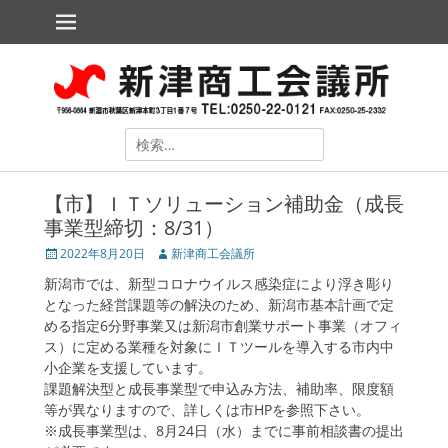
メインメニュー
コ
ン
テ
新津商工会議所
The Niitsu Chamber of Commerce and Industry
ン
ツ
へ
ス
検
キ
索
ッ
対
プ
【市】ＩＴソリューション補助金（成長
象:
事業型締切：8/31）
投
2022年8月20日
投
新津商工会議所
稿
稿
新潟市では、新型コロナウイルス感染症により浮き彫り
日
者
となった経営課題等の解決のため、新潟市基本計画で定
める指定6分野事業又は新潟市創業サポート事業（オフィ
ス）に定める業種を対象にＩＴツールを導入する市内中
小企業を支援しています。
ollapse
課題解決型と成長事業型で申込み方法、補助率、限度額
hild
等が異なりますので、詳しくは市HPを参照下さい。
enu
※成長事業型は、8月24日（水）までに事前相談書の提出
ollapse
hild