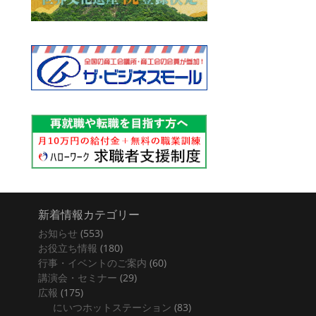
新着情報カテゴリー
お知らせ
(553)
お役立ち情報
(180)
行事・イベントのご案内
(60)
講演会・セミナー
(29)
広報
(175)
にいつホットステーション
(83)