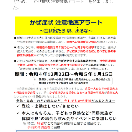
ぐため、「かぜ症状 注意徹底アラート」を発出しまし
enu
た。
ollapse
hild
enu