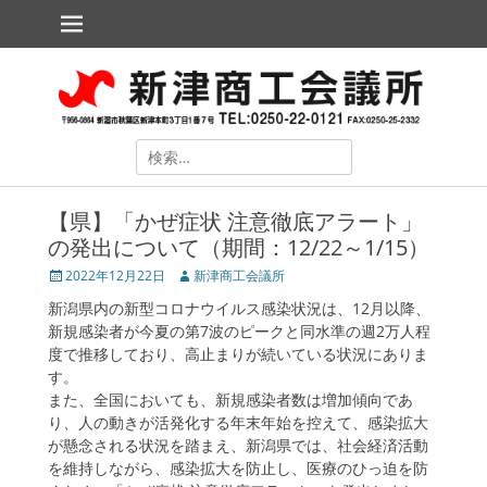
メインメニュー
コ
ン
テ
新津商工会議所
The Niitsu Chamber of Commerce and Industry
ン
ツ
へ
ス
検
キ
索
ッ
対
プ
【県】「かぜ症状 注意徹底アラート」
象:
の発出について（期間：12/22～1/15）
投
2022年12月22日
投
新津商工会議所
稿
稿
新潟県内の新型コロナウイルス感染状況は、12月以降、
日
者
新規感染者が今夏の第7波のピークと同水準の週2万人程
度で推移しており、高止まりが続いている状況にありま
す。
また、全国においても、新規感染者数は増加傾向であ
ollapse
り、人の動きが活発化する年末年始を控えて、感染拡大
hild
が懸念される状況を踏まえ、新潟県では、社会経済活動
enu
を維持しながら、感染拡大を防止し、医療のひっ迫を防
ollapse
hild