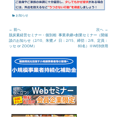
カ
お知らせ
テ
ゴ
投
← 前へ
次へ →
リ
ー
稿
前
脱炭素経営セミナー・個別相
次
事業承継×創業セミナー（開催
の
談のお知らせ（2/10、朱鷺メ
の
日：2/15、締切：2/8、定員：
ナ
記
ッセ or ZOOM）
記
80名）※WEB併用
ビ
事:
事:
ゲ
ー
シ
ョ
ン