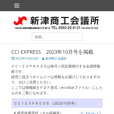
メインメニュー
コ
ン
テ
新津商工会議所
The Niitsu Chamber of Commerce and Industry
ン
ツ
へ
ス
検
キ
索
ッ
対
プ
CCI EXPRESS 2023年10月号を掲載
象:
投
2023年10月24日
投
新津商工会議所
稿
稿
ＣＣＩＥＸＰＲＥＳＳは毎月１回定期発行する会員情報
日
者
紙です。
経営に役立つタイムリーな情報をお届けしておりますの
で、ぜひご活用ください。
ここでは情報紙をＰＤＦ形式（Acrobatファイル）にした
ものをご覧になれます。
ollapse
hild
ＣＣＩＥＸＰＲＥＳＳ （2023/10月号）
enu
ollapse
# 経営改善貸付（マル経融資）
hild