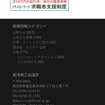
新着情報カテゴリー
お知らせ
(553)
お役立ち情報
(180)
行事・イベントのご案内
(60)
講演会・セミナー
(29)
広報
(175)
にいつホットステーション
(83)
CCI EXPRESS
(92)
新津商工会議所
〒956-0864
新潟市秋葉区新津本町３丁目１番７号
TEL:0250-22-0121
FAX:0250-25-2332
MAIL:n-cci@fsinet.or.jp