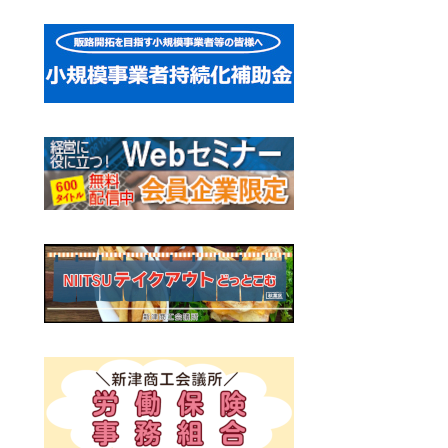
記
記
ビ
事:
事:
ゲ
ー
シ
ョ
ン