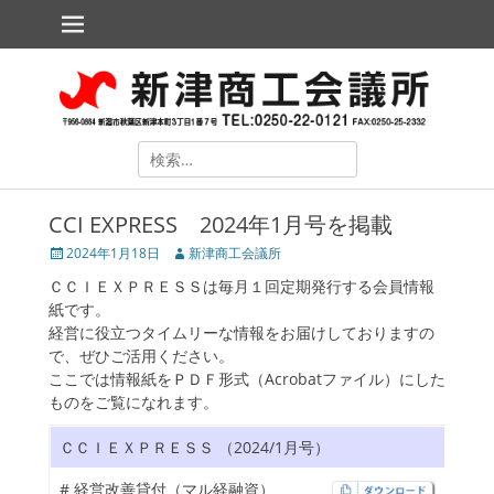
メインメニュー
コ
ン
テ
新津商工会議所
The Niitsu Chamber of Commerce and Industry
ン
ツ
へ
ス
検
キ
索
ッ
対
プ
CCI EXPRESS 2024年1月号を掲載
象:
投
2024年1月18日
投
新津商工会議所
稿
稿
ＣＣＩＥＸＰＲＥＳＳは毎月１回定期発行する会員情報
日
者
紙です。
経営に役立つタイムリーな情報をお届けしておりますの
で、ぜひご活用ください。
ここでは情報紙をＰＤＦ形式（Acrobatファイル）にした
ものをご覧になれます。
ollapse
hild
ＣＣＩＥＸＰＲＥＳＳ （2024/1月号）
enu
ollapse
# 経営改善貸付（マル経融資）
hild