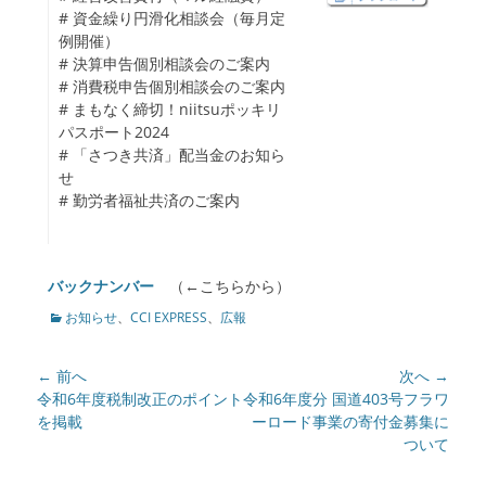
enu
# 資金繰り円滑化相談会（毎月定
ollapse
例開催）
hild
# 決算申告個別相談会のご案内
enu
# 消費税申告個別相談会のご案内
# まもなく締切！niitsuポッキリ
パスポート2024
# 「さつき共済」配当金のお知ら
せ
# 勤労者福祉共済のご案内
バックナンバー
（←こちらから）
カ
お知らせ
、
CCI EXPRESS
、
広報
テ
ゴ
投
← 前へ
次へ →
リ
ー
稿
前
令和6年度税制改正のポイント
次
令和6年度分 国道403号フラワ
の
を掲載
の
ーロード事業の寄付金募集に
ナ
記
記
ついて
ビ
事:
事:
ゲ