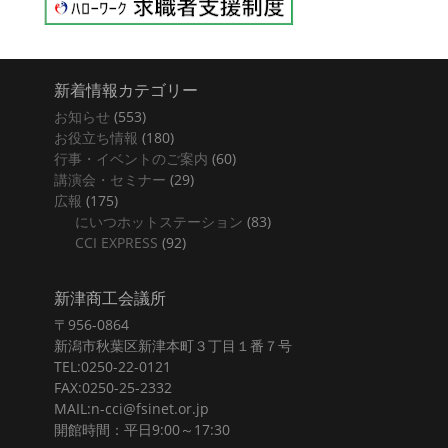
新着情報カテゴリー
お知らせ
(553)
お役立ち情報
(180)
行事・イベントのご案内
(60)
講演会・セミナー
(29)
広報
(175)
にいつホットステーション
(83)
CCI EXPRESS
(92)
新津商工会議所
〒956-0864
新潟市秋葉区新津本町３丁目１番７号
TEL:0250-22-0121
FAX:0250-25-2332
MAIL:n-cci@fsinet.or.jp
開館時間：平日9:00～17:30