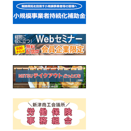
ー
シ
ョ
ン