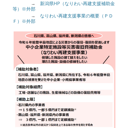
→
新潟県HP（なりわい再建支援補助金
enu
等）※外部
ollapse
hild
→
なりわい再建⽀援事業の概要（ＰＤ
enu
Ｆ）※外部