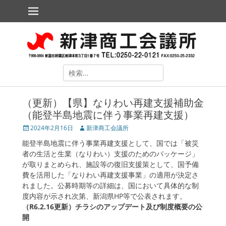
メインメニュー
コ
ン
テ
新津商工会議所
The Niitsu Chamber of Commerce and Industry
ン
ツ
へ
ス
検
キ
索
ッ
対
プ
（更新）【県】なりわい再建支援補助金
象:
（能登半島地震に伴う事業再建支援）
投
2024年2月16日
投
新津商工会議所
稿
稿
能登半島地震に伴う事業再建支援として、国では「被災
日
者
者の生活と生業（なりわい）支援のためのパッケージ」
が取りまとめられ、施設等の復旧支援策として、国予備
費を活用した「なりわい再建支援事業」の適用が決定さ
れました。​公募時期等の詳細は、国において具体的な制
ollapse
度内容が示され次第、新潟県HP等で公表されます。
hild
（R6.2.16更新）チラシのアップデート及び制度概要の公
enu
開
ollapse
hild