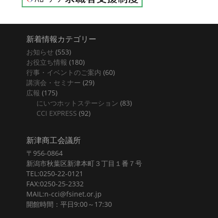
新着情報カテゴリー
お知らせ
(553)
お役立ち情報
(180)
行事・イベントのご案内
(60)
講演会・セミナー
(29)
広報
(175)
にいつホットステーション
(83)
CCI EXPRESS
(92)
新津商工会議所
〒956-0864
新潟市秋葉区新津本町３丁目１番７号
TEL:0250-22-0121
FAX:0250-25-2332
MAIL:n-cci@fsinet.or.jp
開館時間：平日9:00～17:30