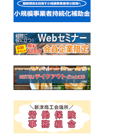
ー
シ
ョ
ン