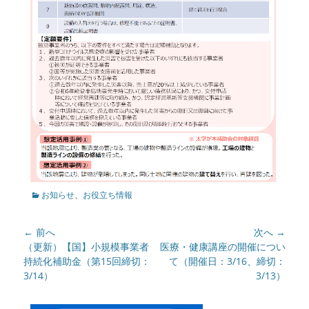
カ
お知らせ
、
お役立ち情報
テ
ゴ
投
← 前へ
次へ →
リ
ー
稿
前
（更新）【国】小規模事業者
次
医療・健康講座の開催につい
の
持続化補助金（第15回締切：
の
て（開催日：3/16、締切：
ナ
記
3/14）
記
3/13）
ビ
事:
事:
ゲ