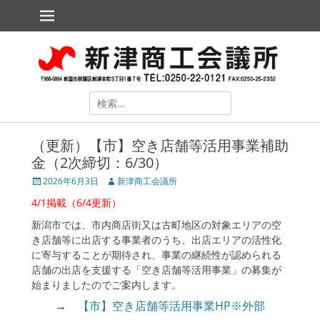
メインメニュー
コ
ン
テ
新津商工会議所
The Niitsu Chamber of Commerce and Industry
ン
ツ
へ
ス
検
キ
索
ッ
対
プ
（更新）【市】空き店舗等活用事業補助
象:
金（2次締切：6/30）
投
2026年6月3日
投
新津商工会議所
稿
稿
4/1掲載（6/4更新）
日
者
新潟市では、市内商店街又は古町地区の対象エリアの空
き店舗等に出店する事業者のうち、出店エリアの活性化
に寄与することが期待され、事業の継続性が認められる
店舗の出店を支援する「空き店舗等活用事業」の募集が
ollapse
hild
始まりましたのでご案内します。
enu
→
【市】空き店舗等活用事業HP※外部
ollapse
hild