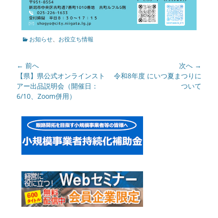
カ
お知らせ
、
お役立ち情報
テ
ゴ
投
← 前へ
次へ →
リ
ー
稿
前
【県】県公式オンラインスト
次
令和8年度 にいつ夏まつりに
の
アー出品説明会（開催日：
の
ついて
ナ
記
6/10、Zoom併用）
記
ビ
事:
事:
ゲ
ー
シ
ョ
ン