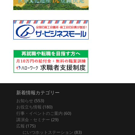
新着情報カテゴリー
お知らせ
(553)
お役立ち情報
(180)
行事・イベントのご案内
(60)
講演会・セミナー
(29)
広報
(175)
にいつホットステーション
(83)