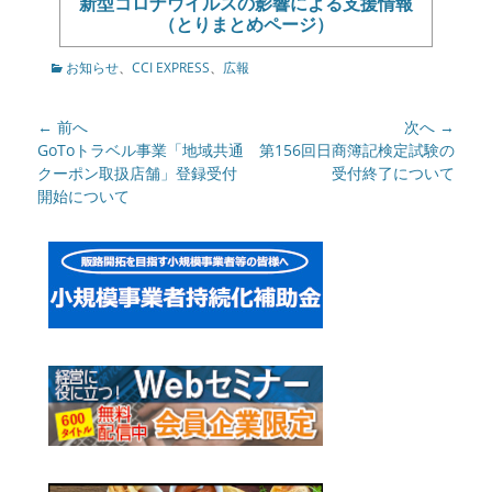
新型コロナウイルスの影響による支援情報
（とりまとめページ）
カ
お知らせ
、
CCI EXPRESS
、
広報
テ
ゴ
投
← 前へ
次へ →
リ
ー
稿
前
GoToトラベル事業「地域共通
次
第156回日商簿記検定試験の
の
クーポン取扱店舗」登録受付
の
受付終了について
ナ
記
開始について
記
ビ
事:
事:
ゲ
ー
シ
ョ
ン