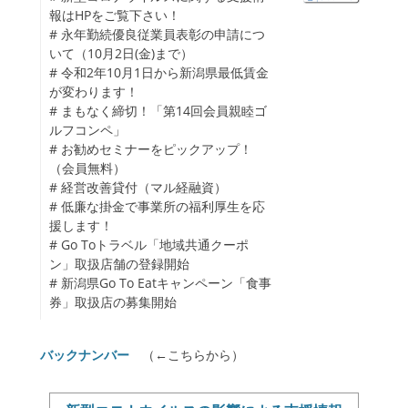
enu
報はHPをご覧下さい！
ollapse
# 永年勤続優良従業員表彰の申請につ
hild
いて（10月2日(金)まで）
enu
# 令和2年10月1日から新潟県最低賃金
が変わります！
# まもなく締切！「第14回会員親睦ゴ
ルフコンペ」
# お勧めセミナーをピックアップ！
（会員無料）
# 経営改善貸付（マル経融資）
# 低廉な掛金で事業所の福利厚生を応
援します！
# Go Toトラベル「地域共通クーポ
ン」取扱店舗の登録開始
# 新潟県Go To Eatキャンペーン「食事
券」取扱店の募集開始
バックナンバー
（←こちらから）