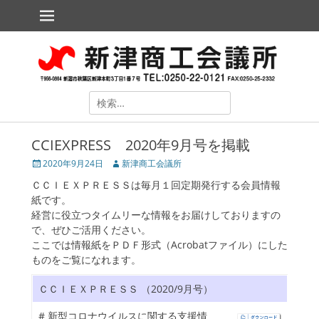
メインメニュー
コ
ン
テ
新津商工会議所
The Niitsu Chamber of Commerce and Industry
ン
ツ
へ
ス
検
キ
索
ッ
対
プ
CCIEXPRESS 2020年9月号を掲載
象:
投
2020年9月24日
投
新津商工会議所
稿
稿
ＣＣＩＥＸＰＲＥＳＳは毎月１回定期発行する会員情報
日
者
紙です。
経営に役立つタイムリーな情報をお届けしておりますの
で、ぜひご活用ください。
ここでは情報紙をＰＤＦ形式（Acrobatファイル）にした
ものをご覧になれます。
ollapse
hild
ＣＣＩＥＸＰＲＥＳＳ （2020/9月号）
enu
ollapse
# 新型コロナウイルスに関する支援情
hild