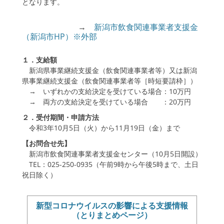
となります。
enu
ollapse
hild
→
新潟市飲食関連事業者支援金
enu
（新潟市HP）※外部
１．支給額
新潟県事業継続支援金（飲食関連事業者等）又は新潟
県事業継続支援金（飲食関連事業者等［時短要請枠］）
→ いずれかの支給決定を受けている場合：10万円
→ 両方の支給決定を受けている場合 ：20万円
２．受付期間・申請方法
令和3年10月5日（火）から11月19日（金）まで
【お問合せ先】
新潟市飲食関連事業者支援金センター（10月5日開設）
TEL：025-250-0935（午前9時から午後5時まで、土日
祝日除く）
新型コロナウイルスの影響による支援情報
（とりまとめページ）