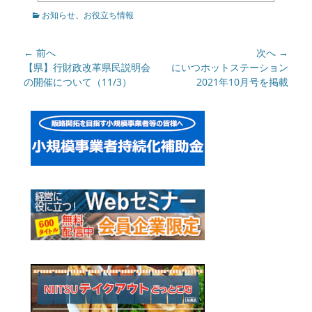
カ
お知らせ
、
お役立ち情報
テ
ゴ
投
← 前へ
次へ →
リ
ー
稿
前
【県】行財政改革県民説明会
次
にいつホットステーション
の
の開催について（11/3）
の
2021年10月号を掲載
ナ
記
記
ビ
事:
事:
ゲ
ー
シ
ョ
ン