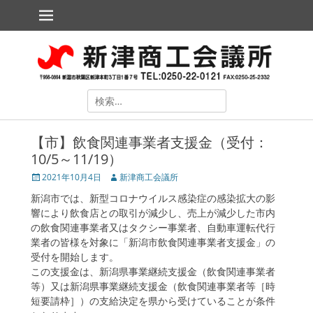
メインメニュー
コ
ン
テ
新津商工会議所
The Niitsu Chamber of Commerce and Industry
ン
ツ
へ
ス
検
キ
索
ッ
対
プ
【市】飲食関連事業者支援金（受付：
象:
10/5～11/19）
投
2021年10月4日
投
新津商工会議所
稿
稿
新潟市では、新型コロナウイルス感染症の感染拡大の影
日
者
響により飲食店との取引が減少し、売上が減少した市内
の飲食関連事業者又はタクシー事業者、自動車運転代行
業者の皆様を対象に「新潟市飲食関連事業者支援金」の
受付を開始します。
ollapse
この支援金は、新潟県事業継続支援金（飲食関連事業者
hild
等）又は新潟県事業継続支援金（飲食関連事業者等［時
enu
短要請枠］）の支給決定を県から受けていることが条件
ollapse
hild